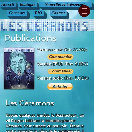
Accueil
Boutique
Nouvelles et évênements
Concours
BIO
Contact
Publications
Version papier ​(Prix: 22.95$)
Commander
Version EPUB ​(Prix: 9.95$)
Commander
Version audio ​(Prix: 5.00$)
Les Céramons
Depuis quelques années, le Destructeur , un
vil Fargon habitant la lointaine planète
Kéramos, s'est emparé du pouvoir. Étant le
seul à posséder le gêne de la méchanceté, il