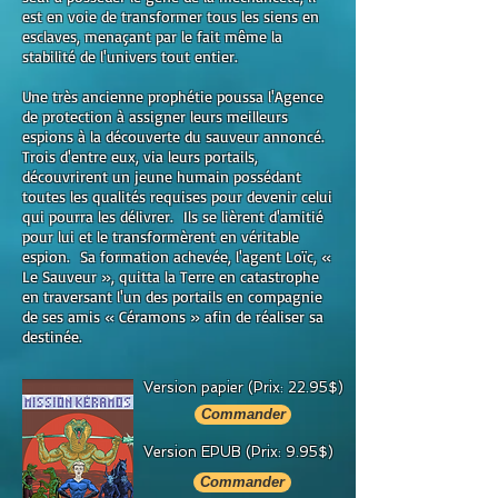
est en voie de transformer tous les siens en
esclaves, menaçant par le fait même la
stabilité de l'univers tout entier.
Une très ancienne prophétie poussa l'Agence
de protection à assigner leurs meilleurs
espions à la découverte du sauveur annoncé.
Trois d'entre eux, via leurs portails,
découvrirent un jeune humain possédant
toutes les qualités requises pour devenir celui
qui pourra les délivrer. Ils se lièrent d'amitié
pour lui et le transformèrent en véritable
espion. Sa formation achevée, l'agent Loïc, «
Le Sauveur », quitta la Terre en catastrophe
en traversant l'un des portails en compagnie
de ses amis « Céramons » afin de réaliser sa
destinée.
Version papier ​(Prix: 22.95$)
Commander
Version EPUB ​(Prix: 9.95$)
Commander