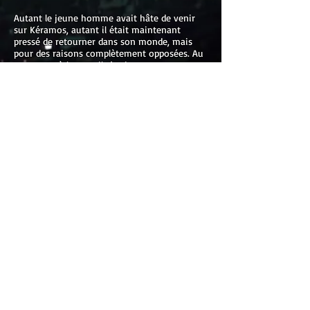
Autant le jeune homme avait hâte de venir
sur Kéramos, autant il était maintenant
pressé de retourner dans son monde, mais
pour des raisons complètement opposées. Au
moment où le portail s’activa, une
détermination insoupçonnée envahit Loïc.
Gonflé à bloc, le jeune homme s’y engouffra,
résolu à mener à bien cette nouvelle mission
de sauvetage...
Pour les commandes
spéciales,
contactez l'auteur
Également disponible en librairie:
Région de Montréal: Raffin (rue St-Hubert), Port de
tête, le Parchemin, Zone Libre.
Région de l'Outaouais: Rose-Marie, Librairie du Soleil,
Michabou et Bouquinart.
Région de la Mauricie: Librairie Poirier (Trois-
Rivières)
Région de l'Abitibi-Témiscamingue: Librairie En