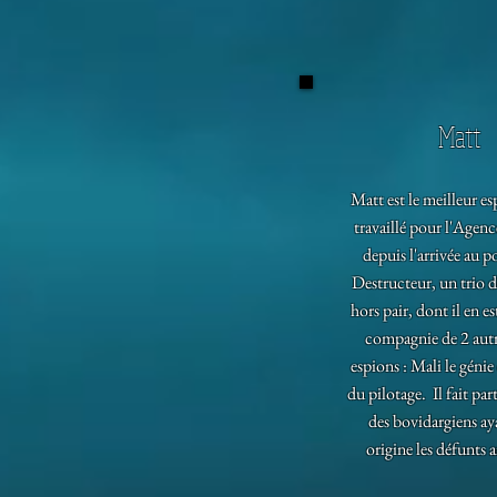
Matt
Matt est le meilleur es
travaillé pour l'Agenc
depuis l'arrivée au 
Destructeur, un trio d
hors pair, dont il en es
compagnie de 2 autr
espions : Mali le génie 
du pilotage. Il fait part
des bovidargiens a
origine les défunts 