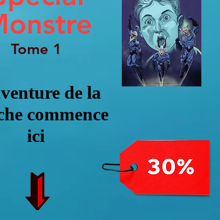
onstre
Tome 1
venture de la
âche commence
ici