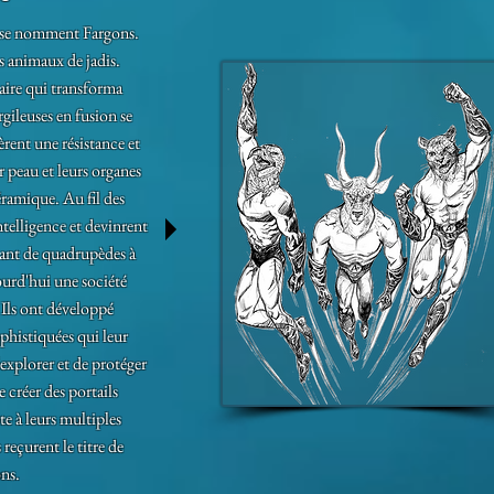
 se nomment Fargons.
s animaux de jadis.
aire qui transforma
argileuses en fusion se
èrent une résistance et
 peau et leurs organes
ramique. Au fil des
intelligence et devinrent
ant de quadrupèdes à
ourd'hui une société
Ils ont développé
phistiquées qui leur
'explorer et de protéger
e créer des portails
e à leurs multiples
 reçurent le titre de
ns.