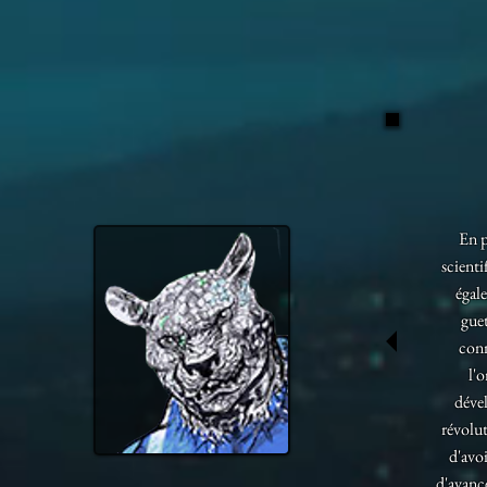
En p
scienti
égal
guet
conn
l'o
déve
révolut
d'avo
d'avance