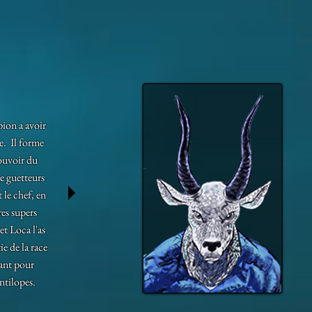
pion a avoir
e. Il forme
pouvoir du
e guetteurs
t le chef, en
es supers
et Loca l'as
ie de la race
yant pour
antilopes.