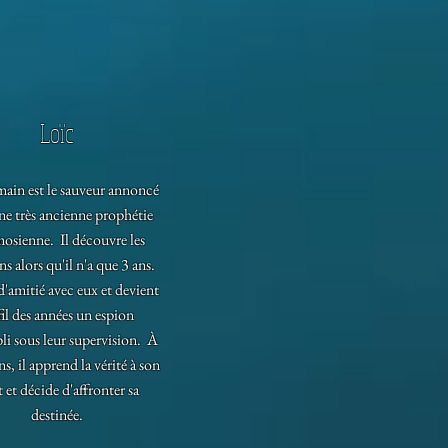
Loïc
ain est le sauveur annoncé
ne très ancienne prophétie
osienne. Il découvre les
s alors qu'il n'a que 3 ans.
e d'amitié avec eux et devient
fil des années un espion
i sous leur supervision. À
ns, il apprend la vérité à son
t et décide d'affronter sa
destinée.