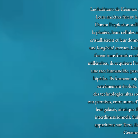
Les habitants de Kéramos
Leurs ancêtres furent le
Durant l'explosion stell
la planète, leurs cellules 
cristallisèrent et leur donn
une longévité accrues. Leur
furent transformés en cé
millénaires, ils acquirent l'
une race humanoïde, pass
bipèdes. Ils forment auj
extrêmement évoluée. 
des technologies ultra so
ont permises, entre autre, d
leur galaxie, ainsi que d
interdimensionnels. Suit
apparitions sur Terre, ils
Céramo