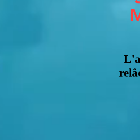
M
L'a
rel