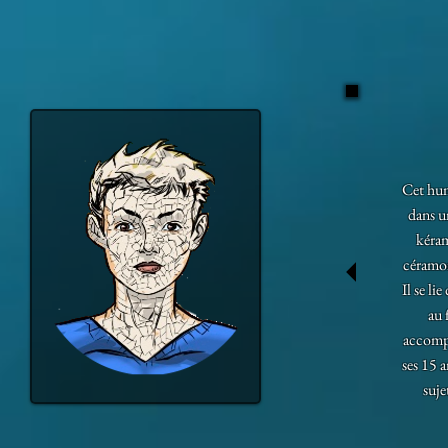
Cet hum
dans u
kéram
céramon
Il se li
au 
accompl
ses 15 a
suje