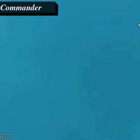
Commander
rgons